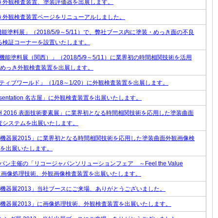
き外観検査装置、塗装評価器を出展します。
き外観検査装置ページをリニューアルしました。
機能塗料展」（2018/5/9～5/11）で、弊社ブース内に塗装・めっき面の不良
る検証コーナーを設置いたします。
高機能塗料展（関西）」（2018/5/9～5/11）に業界初の時間相関技術を活用
めっき外観検査装置を出展します。
ティブワールド」（1/18～1/20）に外観検査装置を出展します。
Presentation 名古屋」に外観検査装置を出展いたします。
CH 2016 表面技術要素展」に業界初となる時間相関技術を応用した塗装曲面
査システムを出展いたします。
機器展2015」に業界初となる時間相関技術を応用した塗装曲面外観画像検
を出展いたします。
ン主催の「リコージャパンソリューションフェア ～Feel the Value
」に画像処理技術、外観画像検査装置を出展いたします。
機器展2013」当社ブースにご来場、ありがとうございました。
機器展2013」に画像処理技術、外観検査装置を出展いたします。