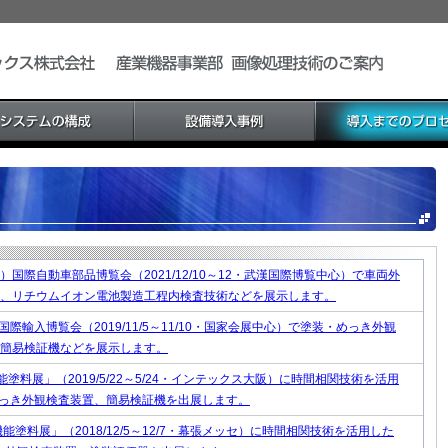
）国際自動車部品博覧会（2021/12/10～12・武漢国際博覧中心）で車両外
、リチウムイオン電池製造工程内検査技術などを展示します。
国際輸入博覧会（2019/11/5～11/10・国家会展中心）で塗装・めっき外観
簡易検証機などを展示します。
能塗料展」（2019/5/22～5/24・インテックス大阪）に時間相関技術を活用
っき外観検査装置、簡易検証機を出展します。
機能塗料展」（2018/12/5～12/7・幕張メッセ）に時間相関技術を活用した