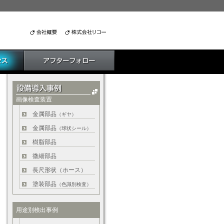
画像検査装置
金属部品
（ギヤ）
金属部品
（球状シール）
樹脂部品
微細部品
長尺形状（ホース）
塗装部品
（色識別検査）
用途別検出事例